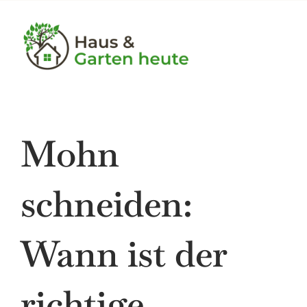
Skip
to
content
Tog
Nav
Bauen
Mohn
Garten
Haushalt
schneiden:
Heimwerker
Wann ist der
Immobilien
richtige