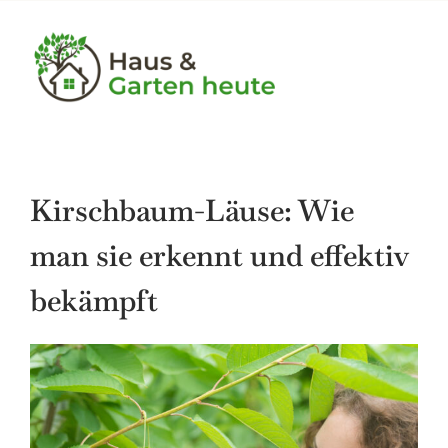
Skip
to
content
Tog
Nav
Bauen
Kirschbaum-Läuse: Wie
Garten
man sie erkennt und effektiv
Haushalt
bekämpft
Heimwerker
Immobilien